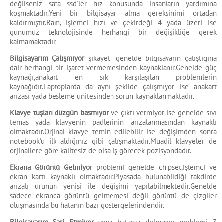
değilseniz sata ssd'ler hız konusunda insanların yardımına
koşmaktadır.Yeni bir bilgisayar alma gereksinimi ortadan
kaldırmıştır.Ram, işlemci hızı ve çekirdeği 4 yada üzeri ise
günümüz teknolojisinde herhangi bir değişikliğe gerek
kalmamaktadır.
Bilgisayarım Çalışmıyor
şikayeti genelde bilgisayarın çalıştığına
dair herhangi bir işaret vermemesinden kaynaklanır.Genelde güç
kaynağı,anakart en sık karşılaşılan problemlerin
kaynağıdır.Laptoplarda da aynı şekilde çalışmıyor ise anakart
arızası yada besleme ünitesinden sorun kaynaklanmaktadır.
Klavye tuşları düzgün basmıyor
ve çıktı vermiyor ise genelde sıvı
temas yada klavyenin padlerinin arızalanmasından kaynaklı
olmaktadır.Orjinal klavye temin edilebilir ise değişimden sonra
notebook'u ilk aldığınız gibi çalışmaktadır.Muadil klavyeler de
orjinallere göre kalitesiz de olsa iş görecek pozisyondadır.
Ekrana Görüntü Gelmiyor
problemi genelde chipset,işlemci ve
ekran kartı kaynaklı olmaktadır.Piyasada bulunabildiği takdirde
arızalı ürünün yenisi ile değişimi yapılabilmektedir.Genelde
sadece ekranda görüntü gelmemesi değil görüntü de çizgiler
oluşmasında bu hatanın bazı göstergelerindendir.
Bilgisayarım Şarj Etmiyor
veya batarya dolmuyor problemi 3