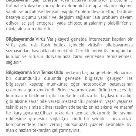
ihtimalle kolaydan zora giderek denenir.İlk etapta adaptör ölçümü
yapılır ve arızalı ise değişimi yapılır.Problem devam ettiği takdirde
batarya ölçümü yapılır ve değişim sağlanır.Hala problem devam
ediyor ise şarj entegresi yada chipset arızalanmış olabilir.Yenisi
takılarak sorun giderilir.
Bilgisayarımda Virüs Var
şikayeti genelde internetten kapılan bir
virüs yada usb flash bellek içindeki virüsün bilgisayarınıza
sızmasından kaynaklanabilmektedir.Gerekli antivirüs programları
kurulur ve virüsün dosyalarınıza zarar vermeden temizlenmesi
sağlanır.
Bilgisayarıma Sıvı Temas Oldu
herkesin başına gelebilecek normal
bir durumdur.Bu durumda genelde bilgisayar çalışıyor ise
bilgisayar'ı kapatıp mümkünse eğer notebook'un bataryasının
çıkarılması gerekmektedir.Pirince yatırmak yada ürünü ters çevirip
kurumasını beklemek gibi hareketler cihaza bir faydası olmadığı
gibi aksine zarar bile verebilmektedir.Bu problemi yaşar yaşamaz
teknik servisimize cihazı teslim ederseniz en az sıkıntı ve masraf
ile karşılaşırsınız.Cihazı tekrardan açmak elektronik ile sıvının
etkileşime girmesini sağlar.Çok ciddi bir şekilde anakarttaki
komponentlere zarar vermiş olursunuz.O yüzden kesinlikle sıvı
alan cihazları tekrardan çalıştırmayınız.