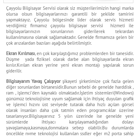
Çayyolu Bilgisayar Servisi olarak siz müşterilerimizin hangi marka
olursa olsun bilgisayarlarınızı garantili bir şekilde tamirini
yapmaktayız. Çayyolu bölgesinde lider olarak servis hizmeti
verdiğimiz firmamız çayyolu bilgisayar servisi hizmeti ile
bilgisayarlarınızın sorunlarının giderilerek tekrardan
kullanılmasına olanak sağlamaktadır. Genelde firmamıza gelen bir
çok arızalardan bazıları aşağıda belirtilmiştir.
Ekran Kırılması
, en çok karşılaştığımız problemlerden bir tanesidir.
Düşme yada fiziksel olarak darbe alan bilgisayarlarda ekran
kırılır.Kırılan ekran yerine yeni ekran montajı yapılarak sorun
giderilir.
Bilgisayarım Yavaş Çalışıyor
şikayeti şirketimize çok fazla gelen
diğer sorunlardan birtanesidir.Bunun sebebi de genelde harddisk ,
ram , işlemci'den kaynaklı olmaktadır.İşletim sistemleri(Windows)
günümüz teknolojisine uyum sağlamak için ihtiyaç duyulan grafik
ve işlemci hızını üst seviyede tutarak daha hızlı açılan görsel
olarak insanları daha çok tatmin eden programcıklar üzerine
tasarlanıyor.Bilgisayarınız 5 yılın üzerinde ise genelde yeni
sürümlerde ihtiyacı karşılayamadığından dolayı
yavaşlamaya,kasmaya,donmalara sebep olabilir.Bu durumlarda
öncelikle nvme teknolojisi kullanılan ssdler eğer m2 porta sahip