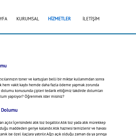
YFA
KURUMSAL
İLETİŞİM
HİZMETLER
umu
cılarınızın toner ve kartuşları belli bir miktar kullanımdan sonra
lmak hem vakit kaybı hemde daha fazla ödeme yapmak zorunda
r dolumu konusunda çipleri tedarik ettiğimiz takdirde dolumları
olum yapılıyor? Öğrenmek ister misiniz?
r Dolumu
ı açılır.İçerisindeki atık toz boşaltılır.Atık toz yada atık mürekkep
lduğu maddeden geriye kalandır.Atık haznesi temizlenir ve havası
anık ise özel ilaçlara yatırılır.Ağzı açık olduğu zaman da ya şırınga