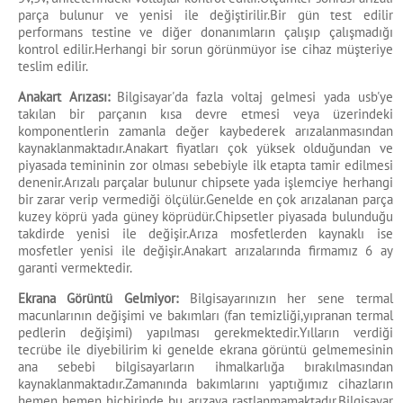
parça bulunur ve yenisi ile değiştirilir.Bir gün test edilir
performans testine ve diğer donanımların çalışıp çalışmadığı
kontrol edilir.Herhangi bir sorun görünmüyor ise cihaz müşteriye
teslim edilir.
Anakart Arızası:
Bilgisayar'da fazla voltaj gelmesi yada usb'ye
takılan bir parçanın kısa devre etmesi veya üzerindeki
komponentlerin zamanla değer kaybederek arızalanmasından
kaynaklanmaktadır.Anakart fiyatları çok yüksek olduğundan ve
piyasada temininin zor olması sebebiyle ilk etapta tamir edilmesi
denenir.Arızalı parçalar bulunur chipsete yada işlemciye herhangi
bir zarar verip vermediği ölçülür.Genelde en çok arızalanan parça
kuzey köprü yada güney köprüdür.Chipsetler piyasada bulunduğu
takdirde yenisi ile değişir.Arıza mosfetlerden kaynaklı ise
mosfetler yenisi ile değişir.Anakart arızalarında firmamız 6 ay
garanti vermektedir.
Ekrana Görüntü Gelmiyor:
Bilgisayarınızın her sene termal
macunlarının değişimi ve bakımları (fan temizliği,yıpranan termal
pedlerin değişimi) yapılması gerekmektedir.Yılların verdiği
tecrübe ile diyebilirim ki genelde ekrana görüntü gelmemesinin
ana sebebi bilgisayarların ihmalkarlığa bırakılmasından
kaynaklanmaktadır.Zamanında bakımlarını yaptığımız cihazların
hemen hemen hiçbirinde bu arızaya rastlanmamaktadır.Bilgisayar