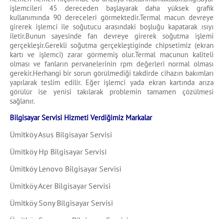
işlemcileri 45 dereceden başlayarak daha yüksek grafik
kullanımında 90 dereceleri görmektedir.Termal macun devreye
girerek işlemci ile soğutucu arasındaki boşluğu kapatarak ısıyı
iletir.Bunun sayesinde fan devreye girerek soğutma işlemi
gerçekleşir.Gerekli soğutma gerçekleştiginde chipsetimiz (ekran
kartı ve işlemci) zarar görmemiş olur.Termal macunun kaliteli
olması ve fanların pervanelerinin rpm değerleri normal olması
gerekir.Herhangi bir sorun görülmediği takdirde cihazın bakımları
yapılarak teslim edilir. Eğer işlemci yada ekran kartında arıza
görülür ise yenisi takılarak problemin tamamen çözülmesi
sağlanır.
Bilgisayar Servisi Hizmeti Verdiğimiz Markalar
Ümitköy Asus Bilgisayar Servisi
Ümitköy Hp Bilgisayar Servisi
Ümitköy Lenovo Bilgisayar Servisi
Ümitköy Acer Bilgisayar Servisi
Ümitköy Sony Bilgisayar Servisi