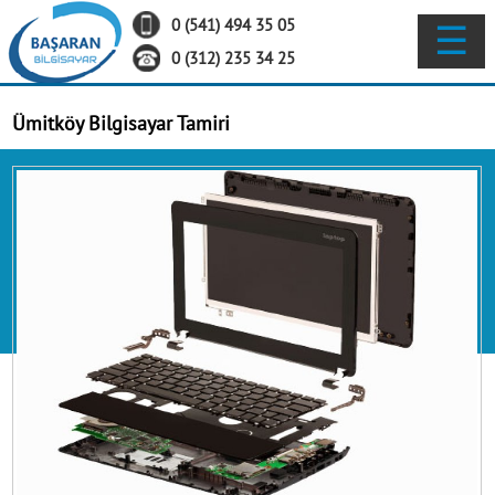
0 (541) 494 35 05
☰
ANA SAYFA
0 (312) 235 34 25
Ümitköy Bilgisayar Tamiri