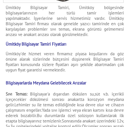
Ümitköy Bilgisayar Tamiri, Ümitköy bölgesinde
bilgisayarlarınızın her türlü tamir işlemleri
yapılmaktadır. İşyerlerine servis hizmetimiz vardır. Ümitköy
Bilgisayar Tamiri firması olarak genelde yazıcı tamirinde en çok
karşılaşılan problemler sıvı temas, ekrana görüntü gelmemesi
arızası ve anakart arızası olarak görülmektedir.
Ümitköy Bilgisayar Tamiri Fiyatları
Ümitköy'de hizmet veren firmamız piyasa koşullarını da göz
önüne alarak sizlerinde bütçesini düşünerek Bilgisayar Tamiri
fiyatları konusunda sizlere fiyatları aşırı şekilde abartmadan çok
uygun fiyat garantisi vermektedir.
Bilgisayarlarda Meydana Gelebilecek Arızalar
Sıvı Temas:
Bilgisayar'a dışarıdan dökülen su,süt v.b. içerikli
içeçecekler dökülmesi sonrası anakartta korozyon meydana
gelir.Lehimler su ile temas edildiğinde kısa devre olur ve cihazın
çalışmasını engeller.Yada sıvı işlemci veya ekran kartını kısa devre
ederek bozabilir.Bu durumlarda özel solüsyon kullanılarak ilk
etapta bilgisayarınız temizlenir.Sonrasında anakart üzerindeki 12v,
5v,3v, ünitelerindeki voltajlar kontrol edilir.Ölçümler sonrası arızalı