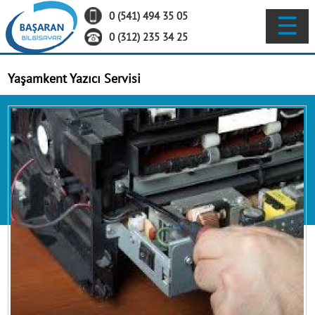
0 (541) 494 35 05
☰
ANA SAYFA
0 (312) 235 34 25
Yaşamkent Yazıcı Servisi