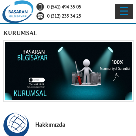
0 (541) 494 35 05
☰
ANA SAYFA
0 (312) 235 34 25
KURUMSAL
Hakkımızda